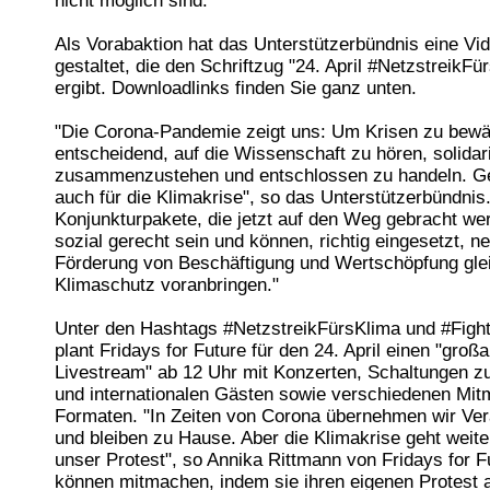
nicht möglich sind.
Als Vorabaktion hat das Unterstützerbündnis eine Vi
gestaltet, die den Schriftzug "24. April #NetzstreikFü
ergibt. Downloadlinks finden Sie ganz unten.
"Die Corona-Pandemie zeigt uns: Um Krisen zu bewält
entscheidend, auf die Wissenschaft zu hören, solidar
zusammenzustehen und entschlossen zu handeln. Ge
auch für die Klimakrise", so das Unterstützerbündnis.
Konjunkturpakete, die jetzt auf den Weg gebracht w
sozial gerecht sein und können, richtig eingesetzt, n
Förderung von Beschäftigung und Wertschöpfung glei
Klimaschutz voranbringen."
Unter den Hashtags #NetzstreikFürsKlima und #Figh
plant Fridays for Future für den 24. April einen "großa
Livestream" ab 12 Uhr mit Konzerten, Schaltungen z
und internationalen Gästen sowie verschiedenen Mit
Formaten. "In Zeiten von Corona übernehmen wir Ve
und bleiben zu Hause. Aber die Klimakrise geht weite
unser Protest", so Annika Rittmann von Fridays for Fu
können mitmachen, indem sie ihren eigenen Protest a