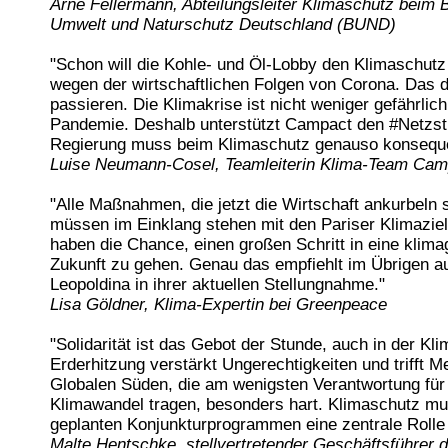
Arne Fellermann, Abteilungsleiter Klimaschutz beim 
Umwelt und Naturschutz Deutschland (BUND)
"Schon will die Kohle- und Öl-Lobby den Klimaschut
wegen der wirtschaftlichen Folgen von Corona. Das d
passieren. Die Klimakrise ist nicht weniger gefährlich
Pandemie. Deshalb unterstützt Campact den #Netzstr
Regierung muss beim Klimaschutz genauso konseque
Luise Neumann-Cosel, Teamleiterin Klima-Team Cam
"Alle Maßnahmen, die jetzt die Wirtschaft ankurbeln s
müssen im Einklang stehen mit den Pariser Klimaziel
haben die Chance, einen großen Schritt in eine klima
Zukunft zu gehen. Genau das empfiehlt im Übrigen a
Leopoldina in ihrer aktuellen Stellungnahme."
Lisa Göldner, Klima-Expertin bei Greenpeace
"Solidarität ist das Gebot der Stunde, auch in der Kli
Erderhitzung verstärkt Ungerechtigkeiten und trifft 
Globalen Süden, die am wenigsten Verantwortung für
Klimawandel tragen, besonders hart. Klimaschutz mu
geplanten Konjunkturprogrammen eine zentrale Rolle 
Malte Hentschke, stellvertretender Geschäftsführer d