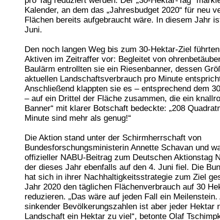
pro Tag reduziert werden. Der „30-Hektar-Tag“ marki
Kalender, an dem das „Jahresbudget 2020“ für neu v
Flächen bereits aufgebraucht wäre. In diesem Jahr ist
Juni.
Den noch langen Weg bis zum 30-Hektar-Ziel führte
Aktiven im Zeitraffer vor: Begleitet von ohrenbetäub
Baulärm entrollten sie ein Riesenbanner, dessen Gr
aktuellen Landschaftsverbrauch pro Minute entsprich
Anschließend klappten sie es – entsprechend dem 30
– auf ein Drittel der Fläche zusammen, die ein knallro
Banner“ mit klarer Botschaft bedeckte: „208 Quadrat
Minute sind mehr als genug!“
Die Aktion stand unter der Schirmherrschaft von
Bundesforschungsministerin Annette Schavan und wa
offizieller NABU-Beitrag zum Deutschen Aktionstag N
der dieses Jahr ebenfalls auf den 4. Juni fiel. Die B
hat sich in ihrer Nachhaltigkeitsstrategie zum Ziel ge
Jahr 2020 den täglichen Flächenverbrauch auf 30 He
reduzieren. „Das wäre auf jeden Fall ein Meilenstein.
sinkender Bevölkerungszahlen ist aber jeder Hektar 
Landschaft ein Hektar zu viel“, betonte Olaf Tschim