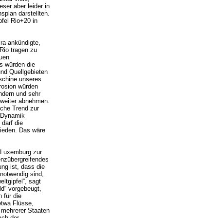
ser aber leider in
splan darstellten.
fel Rio+20 in
ira ankündigte,
Rio tragen zu
euen
s würden die
nd Quellgebieten
schine unseres
Erosion würden
ndern und sehr
h weiter abnehmen.
iche Trend zur
r Dynamik
darf die
hieden. Das wäre
 Luxemburg zur
renzübergreifendes
g ist, dass die
 notwendig sind,
tgipfel“, sagt
ld“ vorgebeugt,
 für die
twa Flüsse,
t mehrerer Staaten
ach der