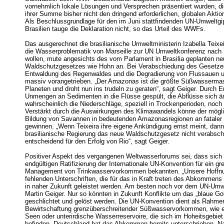
vornehmlich lokale Lösungen und Versprechen präsentiert wurden, die
ihrer Summe bisher nicht den dringend erforderlichen, globalen Aktion
Als Beschlussgrundlage für den im Juni stattfindenden UN-Umweltgip
Brasilien tauge die Deklaration nicht, so das Urteil des WWFs.
Das ausgerechnet die brasilianische Umweltministerin Izabella Teixe
die Wasserproblematik von Marseille zur UN Umweltkonferenz nach 
wollen, mute angesichts des vom Parlament in Brasilia geplanten n
Waldschutzgesetzes wie Hohn an. Bei Verabschiedung des Gesetze
Entwaldung des Regenwaldes und die Degradierung von Flussauen u
massiv vorangetrieben. „Der Amazonas ist die größte Süßwasserma
Planeten und droht nun ins trudeln zu geraten“, sagt Geiger. Durch 
Unmengen an Sedimenten in die Flüsse gespült, die Abflüsse sich ä
wahrscheinlich die Niederschläge, speziell in Trockenperioden, noc
Verstärkt durch die Auswirkungen des Klimawandels könne der mögl
Bildung von Savannen in bedeutenden Amazonasregionen an fatale
gewinnen. „Wenn Teixeira ihre eigene Ankündigung ernst meint, dann 
brasilianische Regierung das neue Waldschutzgesetz nicht verabsc
entscheidend für den Erfolg von Rio“, sagt Geiger.
Positiver Aspekt des vergangenen Weltwasserforums sei, dass sich
endgültigen Ratifizierung der Internationale UN-Konvention für ein g
Management von Trinkwasservorkommen bekannten. „Unsere Hoffnun
fehlenden Unterschriften, die für das in Kraft treten des Abkommens
in naher Zukunft geleistet werden. Am besten noch vor dem UN-Umwel
Martin Geiger. Nur so könnten in Zukunft Konflikte um das „blaue Go
geschlichtet und gelöst werden. Die UN-Konvention dient als Rahmen
Bewirtschaftung grenzüberschreitender Süßwasservorkommen, wie e
Seen oder unterirdische Wasserreservoire, die sich im Hoheitsgebie
befinden. Deutschland hat das Abkommen bereits unterschrieben. N