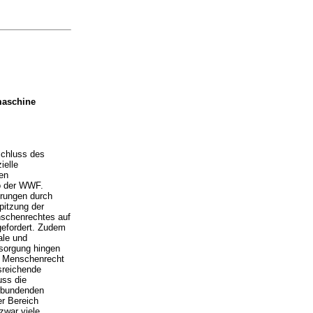
maschine
schluss des
ielle
len
o der WWF.
rungen durch
itzung der
schenrechtes auf
gefordert. Zudem
ale und
sorgung hingen
s Menschenrecht
sreichende
uss die
rbundenden
er Bereich
zwar viele,