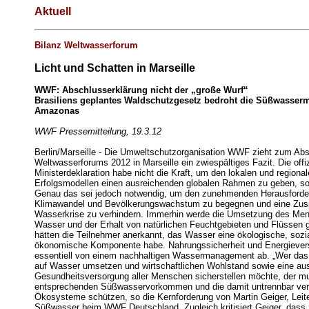
Aktuell
Bilanz Weltwasserforum
Licht und Schatten in Marseille
WWF: Abschlusserklärung nicht der „große Wurf“
Brasiliens geplantes Waldschutzgesetz bedroht die Süßwasser
Amazonas
WWF Pressemitteilung, 19.3.12
Berlin/Marseille - Die Umweltschutzorganisation WWF zieht zum Ab
Weltwasserforums 2012 in Marseille ein zwiespältiges Fazit. Die offiz
Ministerdeklaration habe nicht die Kraft, um den lokalen und regiona
Erfolgsmodellen einen ausreichenden globalen Rahmen zu geben, s
Genau das sei jedoch notwendig, um den zunehmenden Herausforde
Klimawandel und Bevölkerungswachstum zu begegnen und eine Zusp
Wasserkrise zu verhindern. Immerhin werde die Umsetzung des Men
Wasser und der Erhalt von natürlichen Feuchtgebieten und Flüssen 
hätten die Teilnehmer anerkannt, das Wasser eine ökologische, sozi
ökonomische Komponente habe. Nahrungssicherheit und Energiever
essentiell von einem nachhaltigen Wassermanagement ab. „Wer da
auf Wasser umsetzen und wirtschaftlichen Wohlstand sowie eine au
Gesundheitsversorgung aller Menschen sicherstellen möchte, der m
entsprechenden Süßwasservorkommen und die damit untrennbar ve
Ökosysteme schützen, so die Kernforderung von Martin Geiger, Leit
Süßwasser beim WWF Deutschland. Zugleich kritisiert Geiger, dass 