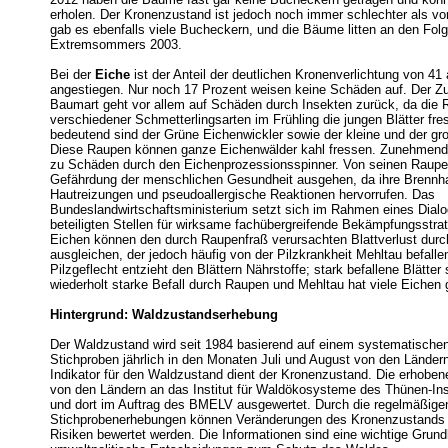
erholen. Der Kronenzustand ist jedoch noch immer schlechter als v
gab es ebenfalls viele Bucheckern, und die Bäume litten an den Fol
Extremsommers 2003.
Bei der
Eiche
ist der Anteil der deutlichen Kronenverlichtung von 41
angestiegen. Nur noch 17 Prozent weisen keine Schäden auf. Der Z
Baumart geht vor allem auf Schäden durch Insekten zurück, da die
verschiedener Schmetterlingsarten im Frühling die jungen Blätter fr
bedeutend sind der Grüne Eichenwickler sowie der kleine und der gr
Diese Raupen können ganze Eichenwälder kahl fressen. Zunehmen
zu Schäden durch den Eichenprozessionsspinner. Von seinen Raupe
Gefährdung der menschlichen Gesundheit ausgehen, da ihre Brennh
Hautreizungen und pseudoallergische Reaktionen hervorrufen. Das
Bundeslandwirtschaftsministerium setzt sich im Rahmen eines Dialog
beteiligten Stellen für wirksame fachübergreifende Bekämpfungsstrat
Eichen können den durch Raupenfraß verursachten Blattverlust durc
ausgleichen, der jedoch häufig von der Pilzkrankheit Mehltau befalle
Pilzgeflecht entzieht den Blättern Nährstoffe; stark befallene Blätter
wiederholt starke Befall durch Raupen und Mehltau hat viele Eichen
Hintergrund: Waldzustandserhebung
Der Waldzustand wird seit 1984 basierend auf einem systematische
Stichproben jährlich in den Monaten Juli und August von den Länder
Indikator für den Waldzustand dient der Kronenzustand. Die erhobe
von den Ländern an das Institut für Waldökosysteme des Thünen-Inst
und dort im Auftrag des BMELV ausgewertet. Durch die regelmäßige
Stichprobenerhebungen können Veränderungen des Kronenzustands 
Risiken bewertet werden. Die Informationen sind eine wichtige Grundl