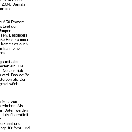
or 2004. Damals
gen des
 auf 50 Prozent
ustand der
 Raupen
essen. Besonders
oße Frostspanner.
d kommt es auch
n kann eine
aare
s mit allen
egien ein. Die
h Neuaustrieb
n wird. Das weiße
 sterben ab. Der
 geschwächt.
n Netz von
n erhoben. Als
nen Daten werden
ituts übermittelt
n
erkannt und
age für forst- und