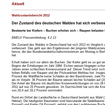
Aktuell
Waldzustandsbericht 2012
Der Zustand des deutschen Waldes hat sich verbess
Bestwerte bei Kiefern – Buchen erholen sich – Raupen belasten
BMELV Pressemitteilung, 4.2.13
Der Zustand des Waldes in Deutschland hat sich 2012 im Vergleich 
verbessert. Das geht aus den Ergebnissen der jüngsten Waldzusta
hervor, die das Bundeslandwirtschaftsministerium am Montag in Berli
hat.
Erholt haben sich vor allem die Buchen. Der Kiefer geht es so gut wi
Beginn der Erhebungen im Jahr 1984. Eichen weisen hingegen schon
Jahren einen schlechten Kronenzustand auf. Dieser Trend setzt sich
hohen Befalls von Raupen und der Pilzkrankheit Mehltau fort. Insg
Prozent der Waldfläche keine Schäden an den Baumkronen, zwei P
als im Vorjahr. 36 Prozent der Bäume weisen leichte Schäden auf (20
Der Anteil der Bäume mit deutlichen Kronenverlichtungen ist von 28 
2011 auf nun 25 Prozent gesunken. Im Durchschnitt hat sich die Kro
von 20,4 auf 19,2 Prozent vermindert.
Rund ein Drittel der Landesfläche in Deutschland besteht aus Wald (1
Hektar). Die häufigsten Baumarten sind hierzulande die Nadelbäume 
Prozent) und Kiefer (24 Prozent), gefolgt von den Laubbäumen Buch