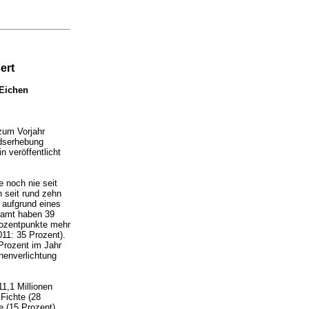
ert
 Eichen
zum Vorjahr
ndserhebung
n veröffentlicht
e noch nie seit
 seit rund zehn
 aufgrund eines
esamt haben 39
rozentpunkte mehr
11: 35 Prozent).
Prozent im Jahr
nenverlichtung
1,1 Millionen
Fichte (28
e (15 Prozent)