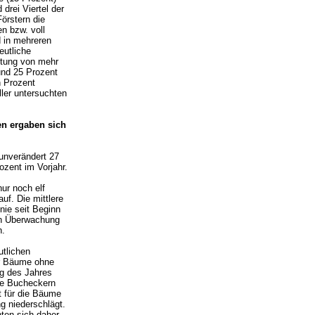
drei Viertel der
örstern die
n bzw. voll
d in mehreren
eutliche
htung von mehr
und 25 Prozent
n Prozent
ller untersuchten
n ergaben sich
 unverändert 27
ozent im Vorjahr.
nur noch elf
uf. Die mittlere
nie seit Beginn
en Überwachung
n.
utlichen
er Bäume ohne
ng des Jahres
le Bucheckern
t für die Bäume
g niederschlägt.
ten sich daher