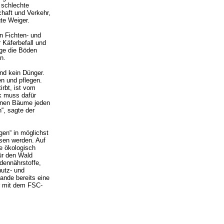
 schlechte
haft und Verkehr,
te Weiger.
n Fichten- und
r Käferbefall und
ge die Böden
n.
nd kein Dünger.
en und pflegen.
rbt, ist vom
ik muss dafür
denen Bäume jeden
“, sagte der
en“ in möglichst
sen werden. Auf
e ökologisch
für den Wald
dennährstoffe,
hutz- und
ande bereits eine
r mit dem FSC-