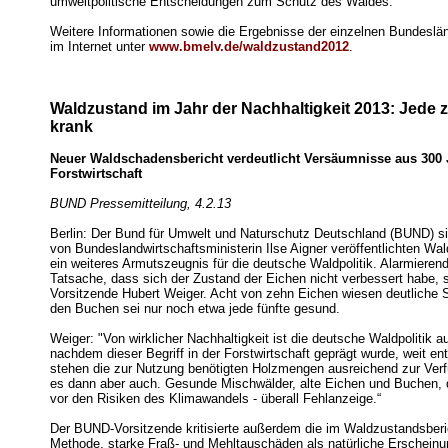
umweltpolitische Entscheidungen zum Schutz des Waldes.
Weitere Informationen sowie die Ergebnisse der einzelnen Bundeslän
im Internet unter
www.bmelv.de/waldzustand2012
.
Waldzustand im Jahr der Nachhaltigkeit 2013: Jede 
krank
Neuer Waldschadensbericht verdeutlicht Versäumnisse aus 300
Forstwirtschaft
BUND Pressemitteilung, 4.2.13
Berlin: Der Bund für Umwelt und Naturschutz Deutschland (BUND) s
von Bundeslandwirtschaftsministerin Ilse Aigner veröffentlichten Wa
ein weiteres Armutszeugnis für die deutsche Waldpolitik. Alarmierend
Tatsache, dass sich der Zustand der Eichen nicht verbessert habe,
Vorsitzende Hubert Weiger. Acht von zehn Eichen wiesen deutliche 
den Buchen sei nur noch etwa jede fünfte gesund.
Weiger: "Von wirklicher Nachhaltigkeit ist die deutsche Waldpolitik 
nachdem dieser Begriff in der Forstwirtschaft geprägt wurde, weit ent
stehen die zur Nutzung benötigten Holzmengen ausreichend zur Ver
es dann aber auch. Gesunde Mischwälder, alte Eichen und Buchen, d
vor den Risiken des Klimawandels - überall Fehlanzeige.“
Der BUND-Vorsitzende kritisierte außerdem die im Waldzustandsber
Methode, starke Fraß- und Mehltauschäden als natürliche Erschein