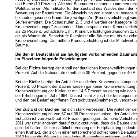
und Eiche (10 Prozent). Alle vier Baumarten nehmen zusammen rund 
Waldfläche ein. Als Indikator für den Zustand des Waldes dient den F
Bewertung der Baumkrone. Die Abweichung von einem voll benadelte
belaubten gesunden Baum der jeweiligen Art (Kronenverlichtung) wir
Stufen ermittelt. Die Schadstufen 2, 3 und 4 werden der Kategorie "d
Kronenverlichtungen" zugeordnet. Das entspricht einer Kronenverlic
als 25 Prozent. Schadstufe 1 mit Kronenverlichtungen zwischen 11 
gilt als Warnstufe. Schadstufe 0 umfasst alle Bäume mit bis zu zeh
Kronenverlichtung. Die mittlere Kronenverlichtung ist der Mittelwert a
Bäume.
Bei den in Deutschland am häufigsten vorkommenden Baumarte
im Einzelnen folgende Entwicklungen:
Bei der
Fichte
beträgt der Anteil der deutlichen Kronenverlichtungen
Prozent. Auf die Schadstufe 0 entfallen 38 Prozent, gegenüber 40 Pr
Bei der
Kiefer
beträgt der Anteil der deutlichen Kronenverlichtungen 
Prozent, 50 Prozent der Bäume wiesen gar keine Kronenverlichtung a
Kronenverlichtung der Kiefer ist mit 14,5 Prozent so gering wie noch 
der Erhebungen im Jahr 1984. Das ist nicht zuletzt der konsequent
und den bei Bedarf ergriffenen Forstschutzmaßnahmen zu verdanke
Der Zustand der
Buchen
hat sich stark verbessert. Der Anteil der de
Kronenverlichtung ist von 57 auf 38 Prozent gesunken, der Anteil d
Schaden ist von zwölf auf 22 Prozent gestiegen. Die hohe Verlichtu
2011 war unter anderem darauf zurückzuführen, dass die Bäume vie
gebildet hatten. Dieser natürliche Vorgang der Fortpflanzung bedeute
einen Kraftakt, der sich in einer entsprechend schlechteren Belaubun
2012 haben die Bäume fast gar keine Bucheckern getragen und konn