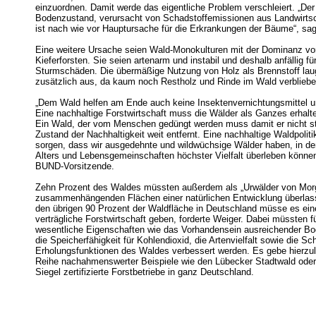
einzuordnen. Damit werde das eigentliche Problem verschleiert. „Der
Bodenzustand, verursacht von Schadstoffemissionen aus Landwirtsc
ist nach wie vor Hauptursache für die Erkrankungen der Bäume“, sag
Eine weitere Ursache seien Wald-Monokulturen mit der Dominanz vo
Kieferforsten. Sie seien artenarm und instabil und deshalb anfällig fü
Sturmschäden. Die übermäßige Nutzung von Holz als Brennstoff lau
zusätzlich aus, da kaum noch Restholz und Rinde im Wald verbliebe
„Dem Wald helfen am Ende auch keine Insektenvernichtungsmittel u
Eine nachhaltige Forstwirtschaft muss die Wälder als Ganzes erhalt
Ein Wald, der vom Menschen gedüngt werden muss damit er nicht sti
Zustand der Nachhaltigkeit weit entfernt. Eine nachhaltige Waldpolit
sorgen, dass wir ausgedehnte und wildwüchsige Wälder haben, in 
Alters und Lebensgemeinschaften höchster Vielfalt überleben können
BUND-Vorsitzende.
Zehn Prozent des Waldes müssten außerdem als „Urwälder von Morg
zusammenhängenden Flächen einer natürlichen Entwicklung überlas
den übrigen 90 Prozent der Waldfläche in Deutschland müsse es ein
verträgliche Forstwirtschaft geben, forderte Weiger. Dabei müssten 
wesentliche Eigenschaften wie das Vorhandensein ausreichender Bo
die Speicherfähigkeit für Kohlendioxid, die Artenvielfalt sowie die Sc
Erholungsfunktionen des Waldes verbessert werden. Es gebe hierzul
Reihe nachahmenswerter Beispiele wie den Lübecker Stadtwald ode
Siegel zertifizierte Forstbetriebe in ganz Deutschland.