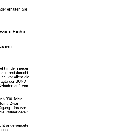
der erhalten Sie
zweite Eiche
 Jahren
ieht in dem neuen
ldzustandsbericht
 sei vor allem die
 sagte der BUND-
Schäden auf, von
auch 300 Jahre,
fernt. Zwar
fügung. Das war
ie Wälder gefeit
icht angewendete
ungen