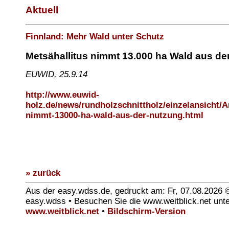
Aktuell
Finnland: Mehr Wald unter Schutz
Metsähallitus nimmt 13.000 ha Wald aus de
EUWID, 25.9.14
http://www.euwid-
holz.de/news/rundholzschnittholz/einzelansicht/Ar
nimmt-13000-ha-wald-aus-der-nutzung.html
» zurück
Aus der easy.wdss.de, gedruckt am: Fr, 07.08.2026 
easy.wdss • Besuchen Sie die www.weitblick.net unt
www.weitblick.net
•
Bildschirm-Version