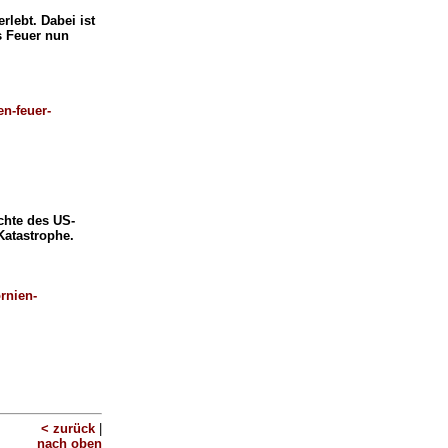
rlebt. Dabei ist
s Feuer nun
en-feuer-
chte des US-
Katastrophe.
rnien-
< zurück
|
nach oben