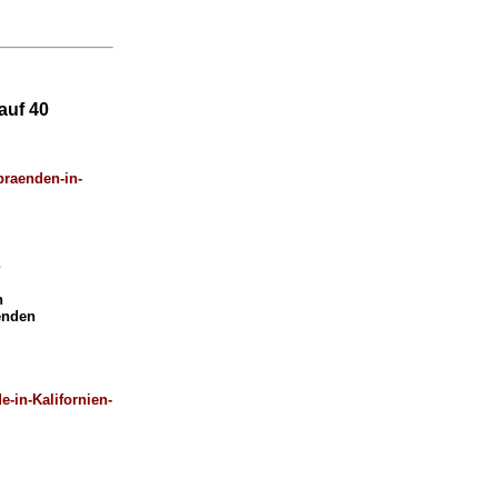
auf 40
braenden-in-
s
n
renden
-in-Kalifornien-