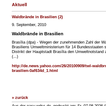
Aktuell
Waldbrände in Brasilien (2)
9. September, 2010
Waldbrände in Brasilien
Brasília (dpa) - Wegen der zunehmenden Zahl der W
Brasiliens Umweltministerium für 14 Bundesstaaten 
Distrikt der Hauptstadt Brasília den Umweltnotstand 
(...)
http://de.news.yahoo.com/26/20100909/twl-waldbr
brasilien-0af634d_1.html
» zurück
Aus der easy.wdss.de, gedruckt am: Fr, 07.08.2026 