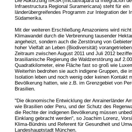
Die Abkürzung IIRSA (Iniciativapara la Integración de
Infraestructura Regional Suramericana) steht für ein
länderübergreifendes Programm zur Integration der In
Südamerika.
Mit der weiteren Erschließung Amazoniens wird nicht
Klimawandel durch die Verbrennung tausender Hekt
angeheizt, sondern auch die Zerstörung von Gebieten
hoher Vielfalt an Leben (Biodiversität) vorangetrieben.
Zeitraum zwischen August 2011 und Juli 2012 beziffer
brasilianische Regierung die Waldzerstörung auf 2.0
Quadratkilometer, eine Fläche fast so groß wie Luxe
Weiterhin bedrohen sie auch indigene Gruppen, die in 
Isolation leben und noch wenig oder keinen Kontakt 
Bevölkerung hatten, wie z.B. im Grenzgebiet von Per
Brasilien.
"Die ökonomische Entwicklung der Anrainerländer A
wie Brasilien oder Peru, und der Schutz des Regenw
die Rechte der indigenen Bevölkerung müssen unbedi
Einklang gebracht werden", so Joachim Lorenz, Vors
Klima-Bündnis und Referent für Gesundheit und Umw
Landeshauptstadt München.