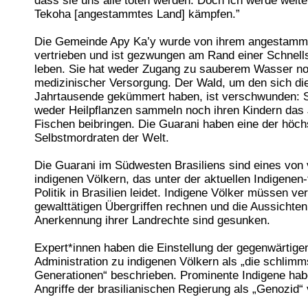
dass sie uns alle töten werden. Doch ich werde weite
Tekoha [angestammtes Land] kämpfen.”
Die Gemeinde Apy Ka’y wurde von ihrem angestamm
vertrieben und ist gezwungen am Rand einer Schnell
leben. Sie hat weder Zugang zu sauberem Wasser n
medizinischer Versorgung. Der Wald, um den sich di
Jahrtausende gekümmert haben, ist verschwunden: 
weder Heilpflanzen sammeln noch ihren Kindern das
Fischen beibringen. Die Guarani haben eine der höch
Selbstmordraten der Welt.
Die Guarani im Südwesten Brasiliens sind eines von 
indigenen Völkern, das unter der aktuellen Indigenen-
Politik in Brasilien leidet. Indigene Völker müssen ve
gewalttätigen Übergriffen rechnen und die Aussichten
Anerkennung ihrer Landrechte sind gesunken.
Expert*innen haben die Einstellung der gegenwärtige
Administration zu indigenen Völkern als „die schlimm
Generationen“ beschrieben. Prominente Indigene hab
Angriffe der brasilianischen Regierung als „Genozid“ v