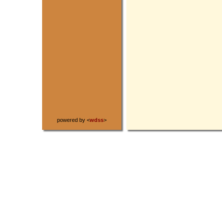
powered by <
wdss
>