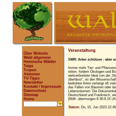
Veranstaltung
Über Website
Wald allgemein
SWR: Arten schützen - aber w
Heimische Wälder
Taiga
Immer mehr Tier- und Pflanzena
Tropen
retten, fordern Ökologen und B
Aktionen
weitverbreitete Ideal von der „N
TV-Tipps
überlässt“, ist den Wissenschaf
Newsletter
bedrohter Arten verlangt oft vi
Kontakt / Impressum
das Fällen von Bäumen oder da
Datenschutz
Lebensräumen. Die Dokumentati
Sitemap
Deutschland und Frankreich, wie
Home
(Wdh. übermorgen 8.30-9.15 Uh
.
Datum:
Do, 15. Jun 2023 22:45