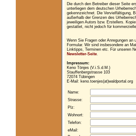
Die durch den Betreiber dieser Seite e
unterliegen dem deutschen Urheberrecht
gekennzeichnet. Die Vervielfältigung, B
außerhalb der Grenzen des Urheberrech
jeweiligen Autors bzw. Erstellers. Kopi
gestattet, nicht jedoch für kommerziel
Wenn Sie Fragen oder Anregungen an u
Formular. Wir sind insbesondere an Mate
Linktipps, Terminen etc. Für unseren N
Newsletter-Seite
.
Impressum:
Keno Tönjes (V.i.S.d.M.)
Stauffenbergstrasse 103
72074 Tübingen
E-Mail: keno.toenjes(at)waldportal.org
Name:
Strasse:
Plz:
Wohnort:
Telefon:
eMail: