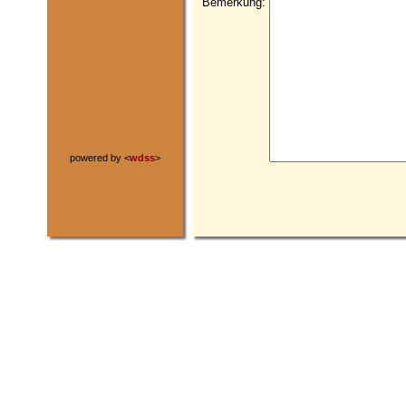
Bemerkung:
powered by <
wdss
>