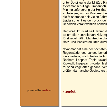
unter Beteiligung der Militärs 
systematisch illegal Tropenholz
Minimalanforderung der Holzhan
zu belegen, wird in Myanmar bis
die Missstände seit vielen Jahre
Leider scheint es den Druck der
Behörden verantwortlich handeln
Der WWF kritisiert seit Jahren 
es um die Kontrolle von Holzimp
führt regelmäßig Marktrecherche
Holz- und Papierprodukten durc
Myanmar hat eine der höchsten 
Regenwälder des Landes beherbe
viele seltene, stark bedrohte Ar
Nashorn, Leopard, Tapir, Irawa
Krokodil. Insgesamt wurden bis
tausend Vogelarten gezählt. Verm
größer, da manche Gebiete erst 
powered by <
wdss
>
» zurück