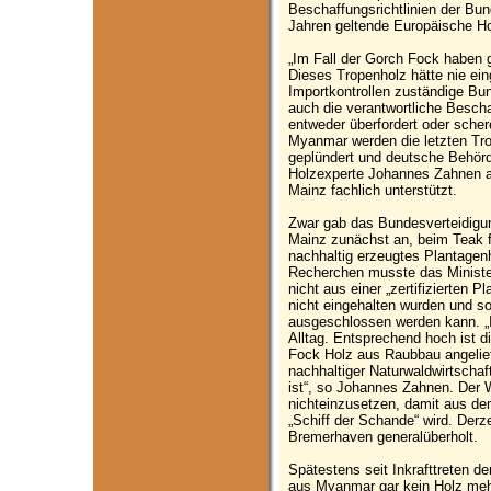
Beschaffungsrichtlinien der Bun
Jahren geltende Europäische H
„Im Fall der Gorch Fock haben g
Dieses Tropenholz hätte nie ein
Importkontrollen zuständige Bun
auch die verantwortliche Besch
entweder überfordert oder scher
Myanmar werden die letzten Tr
geplündert und deutsche Behör
Holzexperte Johannes Zahnen a
Mainz fachlich unterstützt.
Zwar gab das Bundesverteidigun
Mainz zunächst an, beim Teak f
nachhaltig erzeugtes Plantagen
Recherchen musste das Ministe
nicht aus einer „zertifizierten 
nicht eingehalten wurden und som
ausgeschlossen werden kann. „I
Alltag. Entsprechend hoch ist d
Fock Holz aus Raubbau angelie
nachhaltiger Naturwaldwirtscha
ist“, so Johannes Zahnen. Der 
nichteinzusetzen, damit aus d
„Schiff der Schande“ wird. Derze
Bremerhaven generalüberholt.
Spätestens seit Inkrafttreten 
aus Myanmar gar kein Holz mehr 