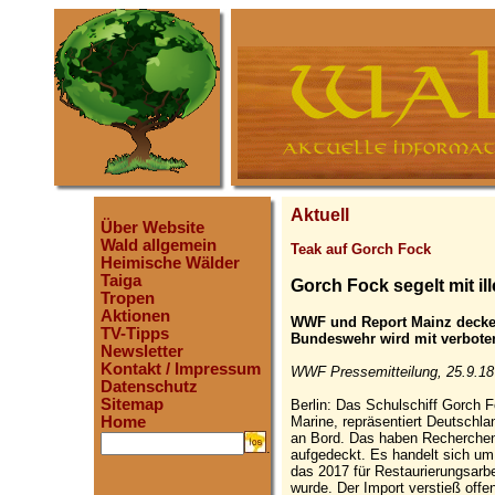
Aktuell
Über Website
Wald allgemein
Teak auf Gorch Fock
Heimische Wälder
Taiga
Gorch Fock segelt mit i
Tropen
Aktionen
WWF und Report Mainz decken
TV-Tipps
Bundeswehr wird mit verbote
Newsletter
Kontakt / Impressum
WWF Pressemitteilung, 25.9.18
Datenschutz
Sitemap
Berlin: Das Schulschiff Gorch 
Marine, repräsentiert Deutschlan
Home
an Bord. Das haben Recherche
.
aufgedeckt. Es handelt sich u
das 2017 für Restaurierungsarb
wurde. Der Import verstieß offe