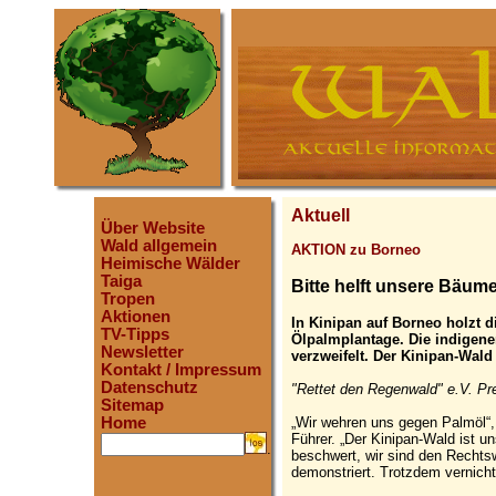
Aktuell
Über Website
Wald allgemein
AKTION zu Borneo
Heimische Wälder
Taiga
Bitte helft unsere Bäume
Tropen
Aktionen
In Kinipan auf Borneo holzt 
TV-Tipps
Ölpalmplantage. Die indigen
Newsletter
verzweifelt. Der Kinipan-Wald
Kontakt / Impressum
Datenschutz
"Rettet den Regenwald" e.V. Pre
Sitemap
„Wir wehren uns gegen Palmöl“, s
Home
Führer. „Der Kinipan-Wald ist un
.
beschwert, wir sind den Rechts
demonstriert. Trotzdem vernich