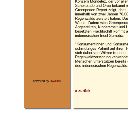
Konzern Mondelēz, der vor allem
Schokolade und Oreo bekannt ist
Greenpeace-Report zeigt, dass 
innerhalb von zwei Jahren 70.0
Regenwalds zerstört haben. Das
Wiens. Zudem wies Greenpeace 
Angestellten, Kinderarbeit und
besetzten Frachtschiff kommt au
indonesischen Insel Sumatra.
"Konsumentinnen und Konsument
schmutziges Palmöl auf ihren 
sich daher von Wilmar trennen,
Regenwaldzerstörung verwendet"
Menschen unterstützen bereits 
des indonesischen Regenwalds
powered by <
wdss
>
» zurück