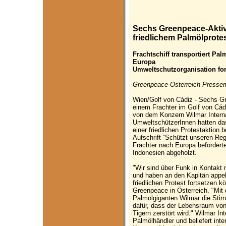
Sechs Greenpeace-Aktivi
friedlichem Palmölprot
Frachtschiff transportiert P
Europa
Umweltschutzorganisation fo
Greenpeace Österreich Pressemi
Wien/Golf von Cádiz - Sechs Gr
einem Frachter im Golf von Cád
von dem Konzern Wilmar Internat
UmweltschützerInnen hatten das 
einer friedlichen Protestaktion 
Aufschrift “Schützt unseren Reg
Frachter nach Europa befördert
Indonesien abgeholzt.
"Wir sind über Funk in Kontakt 
und haben an den Kapitän appelli
friedlichen Protest fortsetzen 
Greenpeace in Österreich. "Mit
Palmölgiganten Wilmar die Stirn
dafür, dass der Lebensraum von
Tigern zerstört wird." Wilmar Int
Palmölhändler und beliefert int