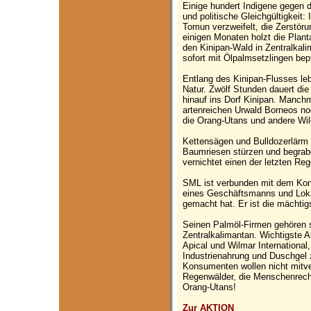
Einige hundert Indigene gegen 
und politische Gleichgültigkeit
Tomun verzweifelt, die Zerstöru
einigen Monaten holzt die Plan
den Kinipan-Wald in Zentralkal
sofort mit Ölpalmsetzlingen bep
Entlang des Kinipan-Flusses le
Natur. Zwölf Stunden dauert die 
hinauf ins Dorf Kinipan. Manc
artenreichen Urwald Borneos no
die Orang-Utans und andere Wild
Kettensägen und Bulldozerlärm 
Baumriesen stürzen und begrab
vernichtet einen der letzten Re
SML ist verbunden mit dem K
eines Geschäftsmanns und Lokal
gemacht hat. Er ist die mächtig
Seinen Palmöl-Firmen gehören 
Zentralkalimantan. Wichtigste 
Apical und Wilmar International
Industrienahrung und Duschgel
Konsumenten wollen nicht mitver
Regenwälder, die Menschenrech
Orang-Utans!
Zur AKTION