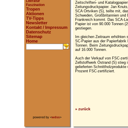
Literatur
Zeitschriften- und Katalogpapie
Faszination
Zeitungsdruckpapier. Jan Knuts
Tropen
SCA Ortviken (S), teilte mit, d
Aktionen
Schweden, Großbritannien und
TV-Tipps
Frankreich kommt. Das SCA-Lie
Newsletter
Papier ist von 90.000 Tonnen (2
Kontakt / Impressum
gestiegen.
Datenschutz
Sitemap
Im gleichen Zeitraum erhöhten s
SC-Papier aus der Papierfabrik
Home
Tonnen. Beim Zeitungsdruckpapi
.
auf 16.000 Tonnen.
Auch der Verkauf von FSC-zertif
Zellstoffwerk Östrand (S) stieg
gelieferten Schnittholzprodukt
Prozent FSC-zertifiziert.
» zurück
powered by <
wdss
>