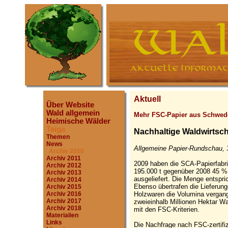
Aktuell
Über Website
Wald allgemein
Mehr FSC-Papier aus Schwed
Heimische Wälder
Taiga
Nachhaltige Waldwirtscha
Themen
News
Allgemeine Papier-Rundschau, 
Archiv 2010
Archiv 2011
2009 haben die SCA-Papierfabri
Archiv 2012
195.000 t gegenüber 2008 45 % 
Archiv 2013
ausgeliefert. Die Menge entspri
Archiv 2014
Ebenso übertrafen die Lieferung
Archiv 2015
Holzwaren die Volumina vergang
Archiv 2016
Archiv 2017
zweieinhalb Millionen Hektar W
Archiv 2018
mit den FSC-Kriterien.
Materialien
Links
Die Nachfrage nach FSC-zertifiz