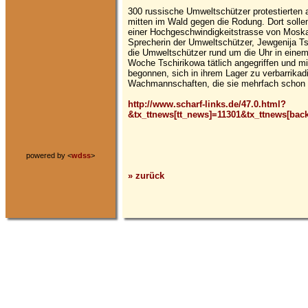
300 russische Umweltschützer protestierte
mitten im Wald gegen die Rodung. Dort solle
einer Hochgeschwindigkeitstrasse von Moskau
Sprecherin der Umweltschützer, Jewgenija Tsc
die Umweltschützer rund um die Uhr in einem
Woche Tschirikowa tätlich angegriffen und m
begonnen, sich in ihrem Lager zu verbarrikad
Wachmannschaften, die sie mehrfach schon m
http://www.scharf-links.de/47.0.html?
&tx_ttnews[tt_news]=11301&tx_ttnews[ba
powered by <
wdss
>
» zurück