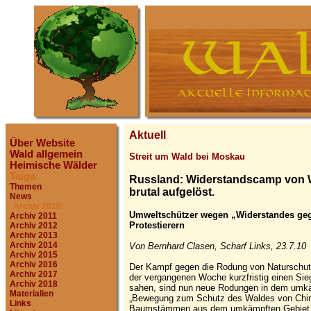
Aktuell
Über Website
Wald allgemein
Streit um Wald bei Moskau
Heimische Wälder
Taiga
Russland: Widerstandscamp von W
Themen
brutal aufgelöst.
News
Archiv 2010
Umweltschützer wegen „Widerstandes gege
Archiv 2011
Protestierern
Archiv 2012
Archiv 2013
Archiv 2014
Von Bernhard Clasen, Scharf Links, 23.7.10
Archiv 2015
Archiv 2016
Der Kampf gegen die Rodung von Naturschut
Archiv 2017
der vergangenen Woche kurzfristig einen Si
Archiv 2018
sahen, sind nun neue Rodungen in dem umkä
Materialien
„Bewegung zum Schutz des Waldes von Chimki
Links
Baumstämmen aus dem umkämpften Gebiet mi