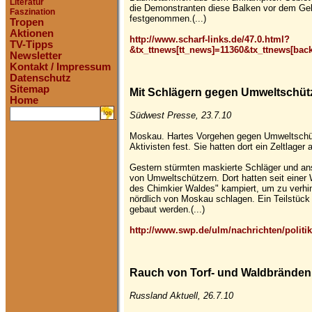
Literatur
die Demonstranten diese Balken vor dem Geb
Faszination
festgenommen.(...)
Tropen
Aktionen
http://www.scharf-links.de/47.0.html?
TV-Tipps
&tx_ttnews[tt_news]=11360&tx_ttnews[ba
Newsletter
Kontakt / Impressum
Datenschutz
Sitemap
Mit Schlägern gegen Umweltschüt
Home
Südwest Presse, 23.7.10
.
Moskau. Hartes Vorgehen gegen Umweltschüt
Aktivisten fest. Sie hatten dort ein Zeltlag
Gestern stürmten maskierte Schläger und an
von Umweltschützern. Dort hatten seit einer
des Chimkier Waldes" kampiert, um zu verhi
nördlich von Moskau schlagen. Ein Teilstück
gebaut werden.(...)
http://www.swp.de/ulm/nachrichten/politik
Rauch von Torf- und Waldbränden
Russland Aktuell, 26.7.10