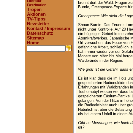
Literatur
brennt dort der Wald. Fragen zu
Faszination
Burnie, Greenpeace-Experte für
Tropen
Aktionen
Greenpeace: Wie sieht die Lage
TV-Tipps
Newsletter
Shaun Burnie: Das Feuer ist am
Kontakt / Impressum
nicht unter Kontrolle. Auf 20 H
Datenschutz
ein hügeliges Gebiet keine zehn
Sitemap
Atomkraftwerkes. Japanische Me
Ort versuchen, das Feuer von 
Home
gefährliche Arbeit, schließlich 
.
hat immer wieder vor der Gefah
Monate von März bis Mai bergen
Waldbrände in der Region.
Wie groß ist die Gefahr, dass er
Es ist klar, dass die im Holz 
gespeicherten Radionuklide dur
Erfahrungen mit Waldbränden in
Tschernobyl wissen wir, dass b
gespeicherten Cäsium-Partikel 
gelangen. Von der Hitze in höhe
die Radioaktivität auch über grö
Natürlich ist aber die Belastung
als bei einem Unfall in einem A
Gibt es Messungen, wie hoch die
ist?