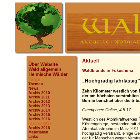
Aktuell
Über Website
Wald allgemein
Waldbrände in Fukushima
Heimische Wälder
Taiga
„Hochgradig fahrlässig“
Themen
News
Zehn Kilometer westlich von 
Archiv 2010
der am höchsten verstrahlte
Archiv 2011
Burnie berichtet über die Situ
Archiv 2012
Archiv 2013
Greenpeace-Online, 4.5.17
Archiv 2014
Archiv 2015
Westlich des Atomkraftwerkes F
Archiv 2016
Archiv 2017
Küstengebirge, bestanden mit d
Archiv 2018
Atomkatastrophe im März 2011 
Materialien
hochgradig verstrahlt, einige G
Links
der für Menschen wegen Verstra