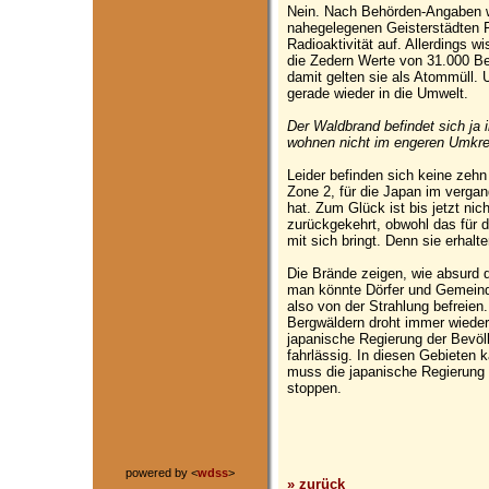
Nein. Nach Behörden-Angaben we
nahegelegenen Geisterstädten 
Radioaktivität auf. Allerdings 
die Zedern Werte von 31.000 Be
damit gelten sie als Atommüll. U
gerade wieder in die Umwelt.
Der Waldbrand befindet sich ja
wohnen nicht im engeren Umkre
Leider befinden sich keine zehn
Zone 2, für die Japan im verga
hat. Zum Glück ist bis jetzt ni
zurückgekehrt, obwohl das für d
mit sich bringt. Denn sie erhal
Die Brände zeigen, wie absurd d
man könnte Dörfer und Gemein
also von der Strahlung befreien
Bergwäldern droht immer wiede
japanische Regierung der Bevöl
fahrlässig. In diesen Gebieten
muss die japanische Regierung 
stoppen.
powered by <
wdss
>
» zurück