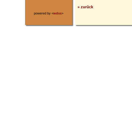
» zurück
powered by <
wdss
>