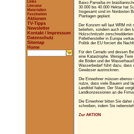
Links
Baixo Parnaíba im brasilianis
Literatur
30.000 bis 40.000 Hektar hat S
Materialien
Insgesamt sind im Nordosten Br
Faszination
Plantagen geplant.
Aktionen
TV-Tipps
Der Konzern will laut WRM mit 
Newsletter
beliefern, sondern auch in den 
Kontakt / Impressum
Holzschnitzeln zerschredderten
Datenschutz
Pellethersteller in Europa verk
Sitemap
Politik der EU forciert die Nach
Home
Für den Cerrado und dessen Be
.
eine Katastrophe. Wenige Tiere
die Böden und der Wasserhausha
Wasserbedarf führt dazu, dass 
Gewässer austrocknen.
Die Einwohner müssen ebenso 
nutze, dass viele Bauern und lä
Landtitel haben. Der Staat ver
Landkonzessionen an die Firma
Die Einwohner bitten Sie daher 
schreiben, indem Sie nebenste
Zur AKTION