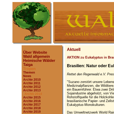
Aktuell
Über Website
Wald allgemein
AKTION zu Eukalyptus in Bras
Heimische Wälder
Taiga
Brasilien: Natur oder E
Tropen
Themen
Rettet den Regenwald e.V. Pres
News
Archiv 2010
"Suzano zerstört unsere Leben
Archiv 2011
Medizinalpflanzen, die Wildtiere
Archiv 2012
ein Bauernführer. Etwa zwei Dri
Archiv 2013
Sojaindustrie abgeholzt, von Vi
Archiv 2014
Rohstoffquelle für die Holzkohle
Archiv 2015
brasilianische Papier- und Zell
Archiv 2016
Eukalyptus-Monokulturen.
Archiv 2017
Archiv 2018
Archiv 2019
Das Umweltnetzwerk World Rai