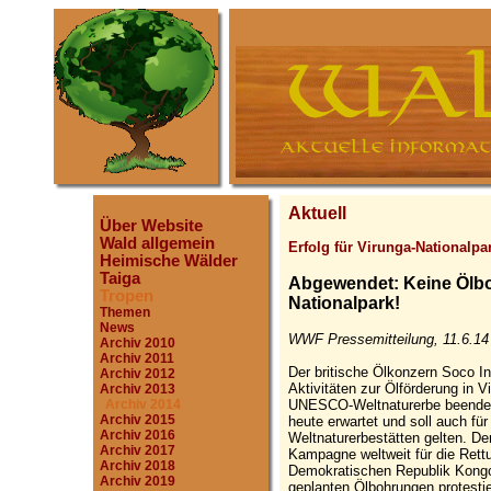
Aktuell
Über Website
Wald allgemein
Erfolg für Virunga-Nationalpa
Heimische Wälder
Taiga
Abgewendet: Keine Ölb
Tropen
Nationalpark!
Themen
News
WWF Pressemitteilung, 11.6.14
Archiv 2010
Archiv 2011
Der britische Ölkonzern Soco In
Archiv 2012
Aktivitäten zur Ölförderung in V
Archiv 2013
UNESCO-Weltnaturerbe beenden
Archiv 2014
Archiv 2015
heute erwartet und soll auch f
Archiv 2016
Weltnaturerbestätten gelten. De
Archiv 2017
Kampagne weltweit für die Rettu
Archiv 2018
Demokratischen Republik Kongo
Archiv 2019
geplanten Ölbohrungen protestie