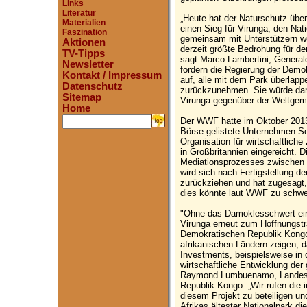
Links
Literatur
„Heute hat der Naturschutz über
Materialien
einen Sieg für Virunga, den Nati
Faszination
gemeinsam mit Unterstützern we
Aktionen
derzeit größte Bedrohung für d
TV-Tipps
sagt Marco Lambertini, Generald
Newsletter
fordern die Regierung der Demo
Kontakt / Impressum
auf, alle mit dem Park überlap
Datenschutz
zurückzunehmen. Sie würde dami
Sitemap
Virunga gegenüber der Weltgeme
Home
Der WWF hatte im Oktober 201
.
Börse gelistete Unternehmen Soc
Organisation für wirtschaftlic
in Großbritannien eingereicht.
Mediationsprozesses zwischen 
wird sich nach Fertigstellung d
zurückziehen und hat zugesagt,
dies könnte laut WWF zu schwe
"Ohne das Damoklesschwert ei
Virunga erneut zum Hoffnungstr
Demokratischen Republik Kongo
afrikanischen Ländern zeigen, d
Investments, beispielsweise in 
wirtschaftliche Entwicklung de
Raymond Lumbuenamo, Landesd
Republik Kongo. „Wir rufen die 
diesem Projekt zu beteiligen un
Afrikas ältester Nationalpark die 