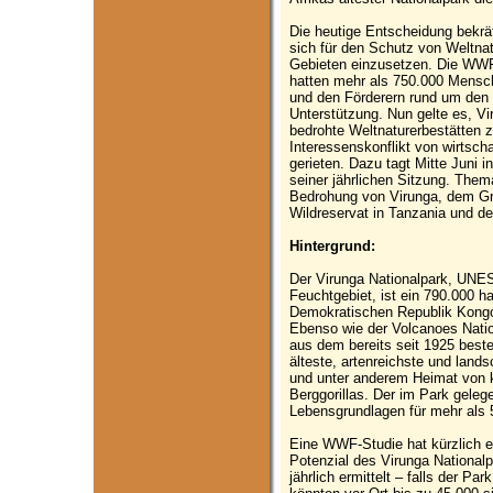
Die heutige Entscheidung bekrä
sich für den Schutz von Weltna
Gebieten einzusetzen. Die WWF
hatten mehr als 750.000 Mensch
und den Förderern rund um den
Unterstützung. Nun gelte es, Vi
bedrohte Weltnaturerbestätten zu
Interessenskonflikt von wirtsch
gerieten. Dazu tagt Mitte Juni 
seiner jährlichen Sitzung. Them
Bedrohung von Virunga, dem Gre
Wildreservat in Tanzania und d
Hintergrund:
Der Virunga Nationalpark, UN
Feuchtgebiet, ist ein 790.000 h
Demokratischen Republik Kong
Ebenso wie der Volcanoes Natio
aus dem bereits seit 1925 beste
älteste, artenreichste und landsc
und unter anderem Heimat von 
Berggorillas. Der im Park gele
Lebensgrundlagen für mehr als
Eine WWF-Studie hat kürzlich e
Potenzial des Virunga Nationalp
jährlich ermittelt – falls der Pa