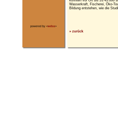
könnten vor Ort bis zu 45.000 s
Wasserkraft, Fischerei, Öko-To
Bildung entstehen, wie die Stud
powered by <
wdss
>
» zurück