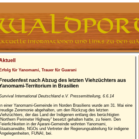
Aktuell
Erfolg für Yanomami, Trauer für Guarani
Freudenfest nach Abzug des letzten Viehzüchters aus
Yanomami-Territorium in Brasilien
Survival International Deutschland e.V. Pressemitteilung, 6.6.14
In einer Yanomami-Gemeinde im Norden Brasiliens wurde am 31. Mai eine
freudige Zeremonie abgehalten, um den Rückzug des letzten
Viehzüchters, der das Land der Indigenen entlang des berüchtigten
“Northern Perimeter Highway” besetzt gehalten hatte, zu feiern. Den
Feierlichkeiten in der Ajarani-Gemeinde wohnten Yanomami,
Staatsanwälte, NGOs und Vertreter der Regierungsabteilung für indigene
Angelegenheiten, FUNAI, bei.