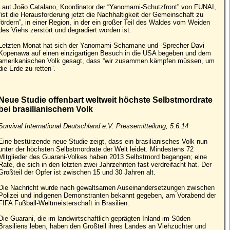
Laut João Catalano, Koordinator der “Yanomami-Schutzfront” von FUNAI,
“ist die Herausforderung jetzt die Nachhaltigkeit der Gemeinschaft zu
fördern”, in einer Region, in der ein großer Teil des Waldes vom Weiden
des Viehs zerstört und degradiert worden ist.
Letzten Monat hat sich der Yanomami-Schamane und -Sprecher Davi
Kopenawa auf einen einzigartigen Besuch in die USA begeben und dem
amerikanischen Volk gesagt, dass “wir zusammen kämpfen müssen, um
die Erde zu retten”.
Neue Studie offenbart weltweit höchste Selbstmordrate
bei brasilianischem Volk
Survival International Deutschland e.V. Pressemitteilung, 5.6.14
Eine bestürzende neue Studie zeigt, dass ein brasilianisches Volk nun
unter der höchsten Selbstmordrate der Welt leidet. Mindestens 72
Mitglieder des Guarani-Volkes haben 2013 Selbstmord begangen; eine
Rate, die sich in den letzten zwei Jahrzehnten fast verdreifacht hat. Der
Großteil der Opfer ist zwischen 15 und 30 Jahren alt.
Die Nachricht wurde nach gewaltsamen Auseinandersetzungen zwischen
Polizei und indigenen Demonstranten bekannt gegeben, am Vorabend der
FIFA Fußball-Weltmeisterschaft in Brasilien.
Die Guarani, die im landwirtschaftlich geprägten Inland im Süden
Brasiliens leben, haben den Großteil ihres Landes an Viehzüchter und