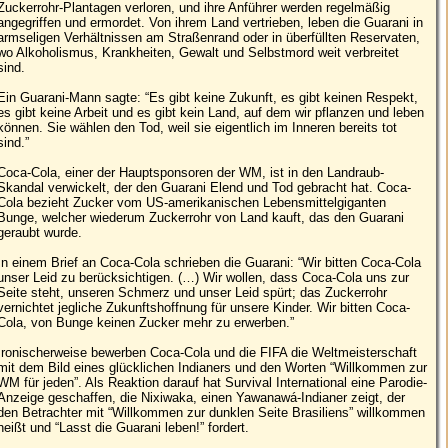
Zuckerrohr-Plantagen verloren, und ihre Anführer werden regelmäßig
angegriffen und ermordet. Von ihrem Land vertrieben, leben die Guarani in
armseligen Verhältnissen am Straßenrand oder in überfüllten Reservaten,
wo Alkoholismus, Krankheiten, Gewalt und Selbstmord weit verbreitet
sind.
Ein Guarani-Mann sagte: “Es gibt keine Zukunft, es gibt keinen Respekt,
es gibt keine Arbeit und es gibt kein Land, auf dem wir pflanzen und leben
können. Sie wählen den Tod, weil sie eigentlich im Inneren bereits tot
sind.”
Coca-Cola, einer der Hauptsponsoren der WM, ist in den Landraub-
Skandal verwickelt, der den Guarani Elend und Tod gebracht hat. Coca-
Cola bezieht Zucker vom US-amerikanischen Lebensmittelgiganten
Bunge, welcher wiederum Zuckerrohr von Land kauft, das den Guarani
geraubt wurde.
In einem Brief an Coca-Cola schrieben die Guarani: “Wir bitten Coca-Cola
unser Leid zu berücksichtigen. (…) Wir wollen, dass Coca-Cola uns zur
Seite steht, unseren Schmerz und unser Leid spürt; das Zuckerrohr
vernichtet jegliche Zukunftshoffnung für unsere Kinder. Wir bitten Coca-
Cola, von Bunge keinen Zucker mehr zu erwerben.”
Ironischerweise bewerben Coca-Cola und die FIFA die Weltmeisterschaft
mit dem Bild eines glücklichen Indianers und den Worten “Willkommen zur
WM für jeden”. Als Reaktion darauf hat Survival International eine Parodie-
Anzeige geschaffen, die Nixiwaka, einen Yawanawá-Indianer zeigt, der
den Betrachter mit “Willkommen zur dunklen Seite Brasiliens” willkommen
heißt und “Lasst die Guarani leben!” fordert.