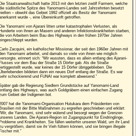
Die Staatsanwaltschaft hatte 2013 mit den letzten zwölf Farmern, welche
die südöstliche Spitze des Yanomami-Landes seit Jahrzehnten besetzt
hielten – obwohl das Gebiet 1992 offiziell als Besitz der Yanomami
anerkannt wurde -, eine Übereinkunft getroffen.
Die Yanomami von Ajarani litten unter katastrophalen Verlusten, als
Hunderte von ihnen an Masern und anderen Infektionskrankheiten starben,
die von Arbeitern beim Bau des Highways in den frühen 1970er Jahren
eingeschleppt wurden.
Carlo Zacquini, ein katholischer Missionar, der seit den 1960er Jahren mit
den Yanomami arbeitet, und damals so viele von ihnen wie möglich
versorgte, erinnert sich: “Wir wussten, dass es allein entlang des Ajarani-
Flusses vor dem Bau der Straße 15 Dörfer gab. Als die Straße
fertiggestellt wurde, war keines der 15 Dörfer übriggeblieben. Die
Überlebenden bildeten dann ein neues Dorf entlang der Straße. Es war
sehr schockierend und FUNAI war komplett abwesend.”
Später gab die Regierung Siedlern Grundstücke auf Yanomami-Land
entlang des Highways, was auch Goldgräbern einen einfachen Zugang
zum Gebiet der Indigenen bot.
2007 hat die Yanomami-Organisation Hutukara dem Präsidenten von
Brasilien mit der Bitte Maßnahmen zu ergreifen geschrieben und erklärt:
“Wir, die Yanomami, sind sehr wütend und besorgt wegen der Grenzen
unseres Landes. Die Ajarani-Region ist Zugangspunkt für Eindringlinge,
Probleme und Krankheiten. Sie fällen weiterhin unseren Wald, um ihr Land
zu vergrößern, damit sie ihr Vieh füttern können, und sie bringen illegale
Fischer mit.”