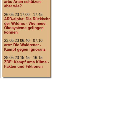
arte: Arten schützen -
aber wie?
26.05.23 17:00 - 17:45
ARD-alpha: Die Rückkehr
der Wildnis - Wie neue
Ökosysteme gelingen
können
23.05.23 06:40 - 07:10
arte: Die Waldretter -
Kampf gegen Ignoranz
28.05.23 15:45 - 16:15
ZDF: Kampf ums Klima -
Fakten und Fiktionen