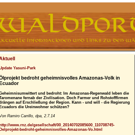
Aktuell
Update Yasuni-Park
Ölprojekt bedroht geheimnisvolles Amazonas-Volk in
Ecuador
Geheimnisumwittert und bedroht: Im Amazonas-Regenwald leben die
Taromenane fernab der Zivilisation. Doch Farmer und Rohstofffirmen
drängen auf Erschließung der Region. Kann - und will - die Regierung
Ecuadors die Ureinwohner schützen?
Von Ramiro Carrillo, dpa, 2.7.14
http://www.rnz.de/gesellschaft/00_20140702085600_110708745-
Oelprojekt-bedroht-geheimnisvolles-Amazonas-Vo.html