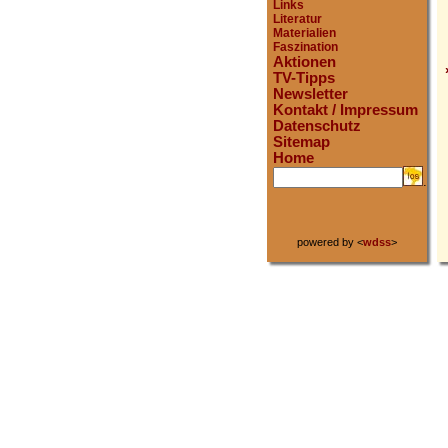
Links
Literatur
Materialien
Faszination
Aktionen
TV-Tipps
Newsletter
Kontakt / Impressum
Datenschutz
Sitemap
Home
.
powered by <
wdss
>