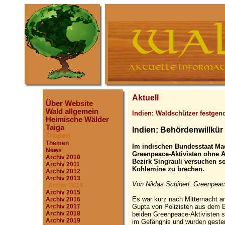
Aktuell
Über Website
Wald allgemein
Indien: Waldschützer festg
Heimische Wälder
Taiga
Indien: Behördenwillkü
Tropen
Themen
Im indischen Bundesstaat Ma
News
Greenpeace-Aktivisten ohne A
Archiv 2010
Bezirk Singrauli versuchen s
Archiv 2011
Kohlemine zu brechen.
Archiv 2012
Archiv 2013
Von Niklas Schinerl, Greenpeac
Archiv 2014
Archiv 2015
Es war kurz nach Mitternacht a
Archiv 2016
Gupta von Polizisten aus dem B
Archiv 2017
Archiv 2018
beiden Greenpeace-Aktivisten 
Archiv 2019
im Gefängnis und wurden gester