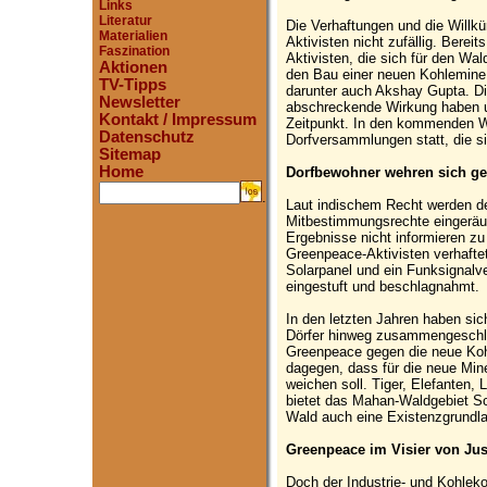
Links
Literatur
Die Verhaftungen und die Willkü
Materialien
Aktivisten nicht zufällig. Berei
Faszination
Aktivisten, die sich für den W
Aktionen
den Bau einer neuen Kohlemine 
TV-Tipps
darunter auch Akshay Gupta. Di
Newsletter
abschreckende Wirkung haben u
Kontakt / Impressum
Zeitpunkt. In den kommenden W
Datenschutz
Dorfversammlungen statt, die s
Sitemap
Home
Dorfbewohner wehren sich ge
.
Laut indischem Recht werden d
Mitbestimmungsrechte eingeräu
Ergebnisse nicht informieren zu
Greenpeace-Aktivisten verhaftet
Solarpanel und ein Funksignalve
eingestuft und beschlagnahmt.
In den letzten Jahren haben sic
Dörfer hinweg zusammengeschl
Greenpeace gegen die neue Kohl
dagegen, dass für die neue Mine
weichen soll. Tiger, Elefanten, 
bietet das Mahan-Waldgebiet Sch
Wald auch eine Existenzgrundl
Greenpeace im Visier von Ju
Doch der Industrie- und Kohleko