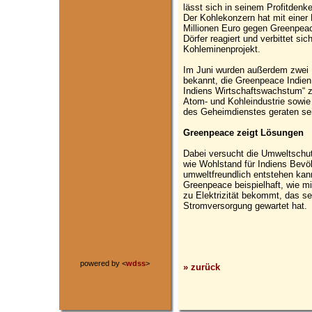
lässt sich in seinem Profitdenk
Der Kohlekonzern hat mit einer
Millionen Euro gegen Greenpea
Dörfer reagiert und verbittet sic
Kohleminenprojekt.
Im Juni wurden außerdem zwei 
bekannt, die Greenpeace Indien
Indiens Wirtschaftswachstum“ z
Atom- und Kohleindustrie sowie 
des Geheimdienstes geraten se
Greenpeace zeigt Lösungen
Dabei versucht die Umweltschu
wie Wohlstand für Indiens Bevöl
umweltfreundlich entstehen kann
Greenpeace beispielhaft, wie m
zu Elektrizität bekommt, das se
Stromversorgung gewartet hat.
powered by <
wdss
>
» zurück