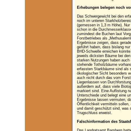
Erhebungen belegen noch vor
Das Schwergewicht bei den erf
noch im unteren Starkholzbere
(gemessen in 1,3 m Höhe). Nur
schon in die Durchmesserklass
zumindest die Buchen laut Vor
Forstbetriebes als „Methusalem
Ergebnisse zeigen, dass gerade
geführt haben, dass bislang nur 
BHD-Schwelle erreichen konnte.
jeweils dicksten Bäume bei den
starken Nutzungen haben auch d
stehende Totholzbäume vorhand
erfassten Starkbäume sind als
ökologischer Sicht besonders we
auch nicht durch das vom Forstb
Liegenlassen von Durchforstung
außerdem auf, dass viele Bio
markiert sind. Eine Auflistung n
Unterschiede und belegt eine un
Ergebnisse lassen vermuten, d
Öffentlichkeit vermitteln solle
und damit geschützt sind, was s
Trugschluss erweist.
Falschinformation des Staatsf
Das Landratsamt Bamberg hatte