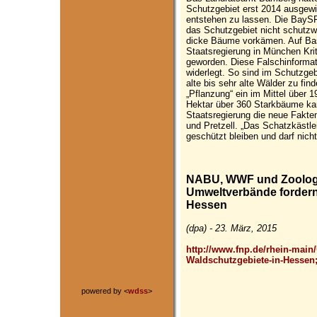
Schutzgebiet erst 2014 ausgewie
entstehen zu lassen. Die BayS
das Schutzgebiet nicht schutzwür
dicke Bäume vorkämen. Auf Basi
Staatsregierung in München Kri
geworden. Diese Falschinformat
widerlegt. So sind im Schutzge
alte bis sehr alte Wälder zu fin
„Pflanzung“ ein im Mittel über 
Hektar über 360 Starkbäume kart
Staatsregierung die neue Fakte
und Pretzell. „Das Schatzkästl
geschützt bleiben und darf nich
NABU, WWF und Zoologis
Umweltverbände fordern
Hessen
(dpa) - 23. März, 2015
http://www.fnp.de/rhein-main
Waldschutzgebiete-in-Hessen;
powered by <
wdss
>