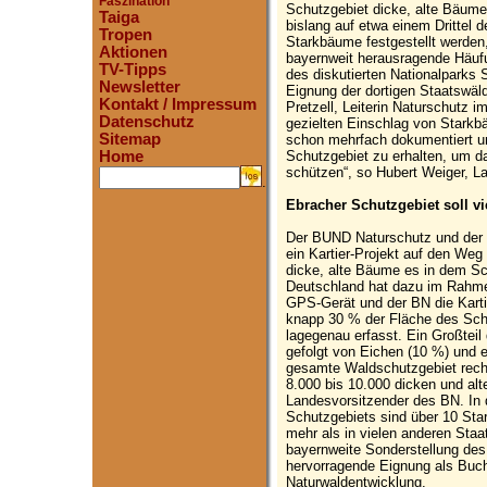
Faszination
Schutzgebiet dicke, alte Bäume
Taiga
bislang auf etwa einem Drittel
Tropen
Starkbäume festgestellt werden
Aktionen
bayernweit herausragende Häufu
TV-Tipps
des diskutierten Nationalparks S
Newsletter
Eignung der dortigen Staatswäld
Kontakt / Impressum
Pretzell, Leiterin Naturschutz
Datenschutz
gezielten Einschlag von Starkb
Sitemap
schon mehrfach dokumentiert un
Schutzgebiet zu erhalten, um d
Home
schützen“, so Hubert Weiger, L
.
Ebracher Schutzgebiet soll v
Der BUND Naturschutz und der
ein Kartier-Projekt auf den Weg
dicke, alte Bäume es in dem S
Deutschland hat dazu im Rahme
GPS-Gerät und der BN die Kartie
knapp 30 % der Fläche des Sch
lagegenau erfasst. Ein Großtei
gefolgt von Eichen (10 %) und 
gesamte Waldschutzgebiet rech
8.000 bis 10.000 dicken und al
Landesvorsitzender des BN. In
Schutzgebiets sind über 10 Star
mehr als in vielen anderen Staat
bayernweite Sonderstellung de
hervorragende Eignung als Buch
Naturwaldentwicklung.