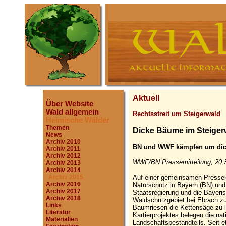
Aktuell
Über Website
Wald allgemein
Rechtsstreit um Steigerwald
Heimische Wälder
Themen
Dicke Bäume im Steiger
News
Archiv 2010
BN und WWF kämpfen um dick
Archiv 2011
Archiv 2012
WWF/BN Pressemitteilung, 20.
Archiv 2013
Archiv 2014
Auf einer gemeinsamen Pressek
Archiv 2015
Archiv 2016
Naturschutz in Bayern (BN) un
Archiv 2017
Staatsregierung und die Bayeri
Archiv 2018
Waldschutzgebiet bei Ebrach zu 
Links
Baumriesen die Kettensäge zu l
Literatur
Kartierprojektes belegen die n
Materialien
Landschaftsbestandteils. Seit 