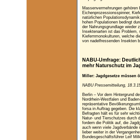
Massenvermehrungen gehören be
Eichenprozessionsspinner, Kief
natürlichen Populationsdynami
hohen Populationen bedingt dur
der Nahrungsgrundlage wieder 
Insektenarten ist das Problem,
Kiefernmonokulturen, welche d
von nadelfressenden Insekten b
NABU-Umfrage: Deutlich
mehr Naturschutz im Ja
Miller: Jagdgesetze müssen 
NABU Pressemitteilung, 18.3.1
Berlin – Vor dem Hintergrund de
Nordrhein-Westfalen und Baden
repräsentative Bevölkerungsumf
forsa in Auftrag gegeben. Die kl
Befragten hält es für sehr wicht
Natur- und Tierschutzes durch 
fordern die Politik auf, die Ja
auch wenn viele Jagdverbände 
lieber weiter in der Vergangenh
Bundesgeschäftsführer Leif Mill