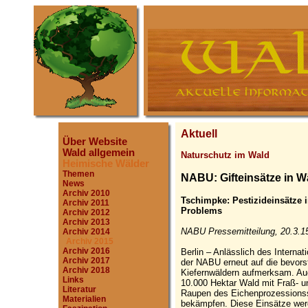
Aktuell
Über Website
Wald allgemein
Naturschutz im Wald
Heimische Wälder
Themen
NABU: Gifteinsätze in W
News
Archiv 2010
Tschimpke: Pestizideinsätze 
Archiv 2011
Problems
Archiv 2012
Archiv 2013
NABU Pressemitteilung, 20.3.1
Archiv 2014
Archiv 2015
Archiv 2016
Berlin – Anlässlich des Intern
Archiv 2017
der NABU erneut auf die bevors
Archiv 2018
Kiefernwäldern aufmerksam. Auc
Links
10.000 Hektar Wald mit Fraß- u
Literatur
Raupen des Eichenprozessionss
Materialien
bekämpfen. Diese Einsätze werd