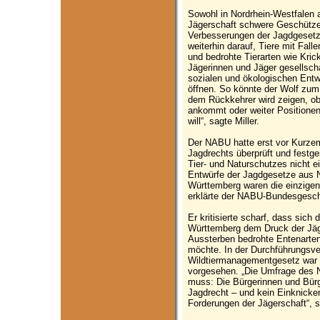
Sowohl in Nordrhein-Westfalen 
Jägerschaft schwere Geschütze
Verbesserungen der Jagdgesetz
weiterhin darauf, Tiere mit Fall
und bedrohte Tierarten wie Kric
Jägerinnen und Jäger gesellsch
sozialen und ökologischen Ent
öffnen. So könnte der Wolf zu
dem Rückkehrer wird zeigen, ob
ankommt oder weiter Positionen
will“, sagte Miller.
Der NABU hatte erst vor Kurzem
Jagdrechts überprüft und festge
Tier- und Naturschutzes nicht 
Entwürfe der Jagdgesetze aus 
Württemberg waren die einzigen,
erklärte der NABU-Bundesgeschä
Er kritisierte scharf, dass sich
Württemberg dem Druck der Jäg
Aussterben bedrohte Entenarten
möchte. In der Durchführungsv
Wildtiermanagementgesetz war d
vorgesehen. „Die Umfrage des N
muss: Die Bürgerinnen und Bürg
Jagdrecht – und kein Einknicken
Forderungen der Jägerschaft“, so