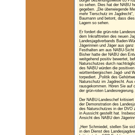
bürger beziehungsweise 83 Pro
so sehen. Dies hat der NABU he
gegeben. „Die überwiegende Meh
mehr Tierschutz im Jagdrecht“
Baumann und betont, dass dies 
Lagern so sehen.
Er fordert die grün-rote Landesr
dem Inkrafttreten des neuen Ja
Landesjagdverbands Baden-Wür
Jägerinnen und Jäger aus ganz 
Festhalten am aus NABU-Sicht a
Bisher hatte der NABU den Ent
weitgehend positiv bewertet, b
Naturschutzes durch nachträgl
des NABU würden die positiven
württembergischen Jagd- und W
torpediert. „Politik des Gehört
Naturschutz im Jagdrecht. Aus d
rausgekommen. Hören Sie auf d
der grün-roten Landesregierung.
Der NABU-Landeschef kritisiert
der Demonstration des Landesj
des Naturschutzes in der DVO
in Aussicht gestellt hat. Insbe
Ansicht des NABU den Jägerinn
„Herr Schmiedel, stellen Sie si
in den Dienst des Landesjagdv