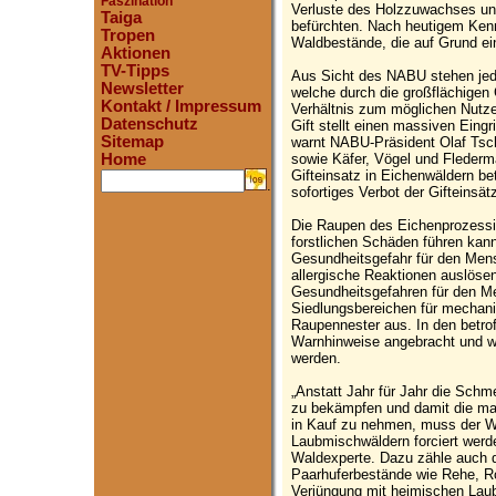
Faszination
Verluste des Holzzuwachses un
Taiga
befürchten. Nach heutigem Kenn
Tropen
Waldbestände, die auf Grund ein
Aktionen
TV-Tipps
Aus Sicht des NABU stehen jedoc
Newsletter
welche durch die großflächigen 
Kontakt / Impressum
Verhältnis zum möglichen Nutzen
Datenschutz
Gift stellt einen massiven Eing
Sitemap
warnt NABU-Präsident Olaf Tsch
sowie Käfer, Vögel und Fledermä
Home
Gifteinsatz in Eichenwäldern be
.
sofortiges Verbot der Gifteinsät
Die Raupen des Eichenprozessio
forstlichen Schäden führen kan
Gesundheitsgefahr für den Mens
allergische Reaktionen auslös
Gesundheitsgefahren für den Me
Siedlungsbereichen für mechan
Raupennester aus. In den betr
Warnhinweise angebracht und w
werden.
„Anstatt Jahr für Jahr die Schm
zu bekämpfen und damit die ma
in Kauf zu nehmen, muss der W
Laubmischwäldern forciert werde
Waldexperte. Dazu zähle auch d
Paarhuferbestände wie Rehe, Rot
Verjüngung mit heimischen Lau