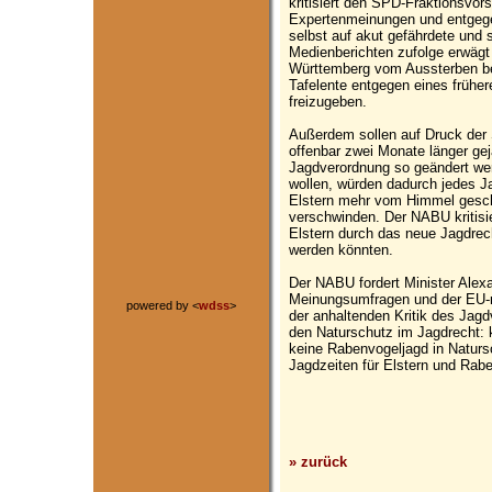
kritisiert den SPD-Fraktionsvor
Expertenmeinungen und entgege
selbst auf akut gefährdete und 
Medienberichten zufolge erwägt 
Württemberg vom Aussterben bed
Tafelente entgegen eines früh
freizugeben.
Außerdem sollen auf Druck der
offenbar zwei Monate länger gej
Jagdverordnung so geändert we
wollen, würden dadurch jedes 
Elstern mehr vom Himmel gesch
verschwinden. Der NABU kritisi
Elstern durch das neue Jagdrech
werden könnten.
Der NABU fordert Minister Alex
Meinungsumfragen und der EU-re
powered by <
wdss
>
der anhaltenden Kritik des Jagd
den Naturschutz im Jagdrecht: k
keine Rabenvogeljagd in Natursc
Jagdzeiten für Elstern und Rab
» zurück