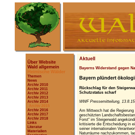
Aktuell
Über Website
Wald allgemein
Bayerns Widerstand gegen Na
Heimische Wälder
Themen
Bayern plündert ökolo
News
Archiv 2010
Rückschlag für den Steigerwa
Archiv 2011
Schutzstatus scharf
Archiv 2012
Archiv 2013
WWF Pressemitteilung, 13.8.15
Archiv 2014
Archiv 2015
Archiv 2016
Am Mittwoch hat die Regierung
Archiv 2017
geschützten Landschaftsbestan
Archiv 2018
Forst“ im Steigerwald angekünd
Links
kritisierte die Entscheidung in 
Literatur
seiner internationalen Verantwo
Materialien
Naturräume nachzukommen, lade