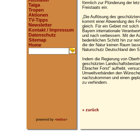
Faszination
förmlich zur Plünderung der le
Taiga
Freistaats ein.
Tropen
Aktionen
„Die Auflösung des geschützten
TV-Tipps
kommt einer Abwendung des Fre
Newsletter
gleich. Für ein Gebiet mit solc
Kontakt / Impressum
Bayern internationale Verantwo
Datenschutz
und nach verbessern. Mit der A
Sitemap
bedenklichen Schritt hin zur re
die der Natur keinen Raum lassen
Home
Naturschutz Deutschland den Sc
.
Indem die Regierung von Oberfr
geschützten Landschaftsbestan
Ebracher Forst" aufhebt, versu
Umweltverbänden den Wünschen
nachzukommen und einen geplan
zu verhindern.
» zurück
powered by <
wdss
>