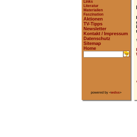
Links
Literatur
Materialien
Faszination
Aktionen
TV-Tipps
Newsletter
Kontakt / Impressum
Datenschutz
Sitemap
Home
.
powered by <
wdss
>