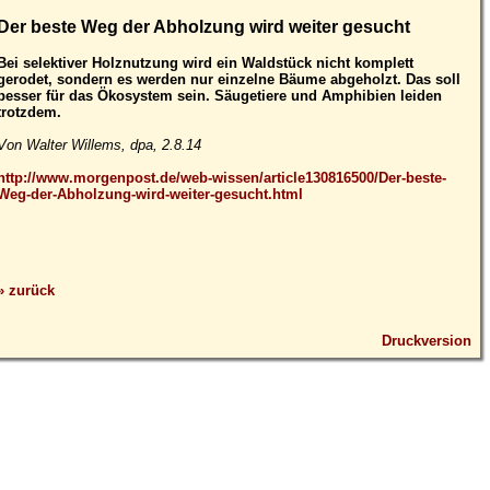
Der beste Weg der Abholzung wird weiter gesucht
Bei selektiver Holznutzung wird ein Waldstück nicht komplett
gerodet, sondern es werden nur einzelne Bäume abgeholzt. Das soll
besser für das Ökosystem sein. Säugetiere und Amphibien leiden
trotzdem.
Von Walter Willems, dpa, 2.8.14
http://www.morgenpost.de/web-wissen/article130816500/Der-beste-
Weg-der-Abholzung-wird-weiter-gesucht.html
» zurück
Druckversion