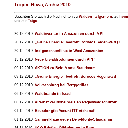
Tropen News, Archiv 2010
Beachten Sie auch die Nachrichten zu
Wäldern allgemein
, zu
heim
und zur
Taiga
.
20.12.2010:
Waldinventur in Amazonien durch MPI
20.12.2010:
„Grüne Energie” bedroht Borneos Regenwald (2)
20.12.2010:
Indigenenkonflikte in West-Amazonien
15.12.2010:
Neue Urwaldrodungen durch APP
09.12.2010:
AKTION zu Belo Monte Staudamm
09.12.2010:
„Grüne Energie” bedroht Borneos Regenwald
09.12.2010:
Volkszählung bei Berggorillas
06.12.2010:
Waldbrände in Israel
06.12.2010:
Alternativer Nobelpreis an Regenwaldschützer
01.12.2010:
Ecuador gibt Yasuní-ITT nicht auf
01.12.2010:
Sammelklage gegen Belo-Monte-Staudamm
26.11.2010:
NGO-Brief zu Ölförderung in Peru